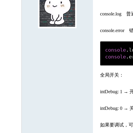
3697385
8018994
9539364
7084607
8603329
7587918
3
2731275
5674649
2809003
1312116
9498852
3366834
7
console.l
9550350
6674817
8938961
5087430
7729229
3113560
2
console.er
4557889
5790005
8204251
8212902
3679120
5679593
9
5661465
7908993
2211621
5694012
9850002
8442105
6
console
.
l
9290661
5684399
3123898
4552631
9358227
console
.
e
全局开关：
intDebug: 
intDebug: 
如果要调试，