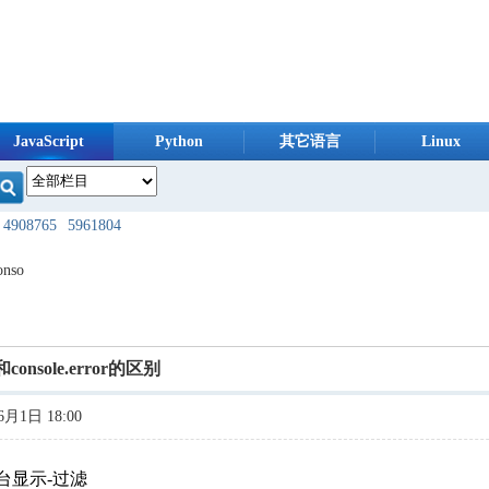
JavaScript
Python
其它语言
Linux
4908765
5961804
608096
1344937
onso
955685
4254803
426724
8420819
og和console.error的区别
924222
8387310
月1日 18:00
678571
7817395
121853
1073575
台显示-过滤