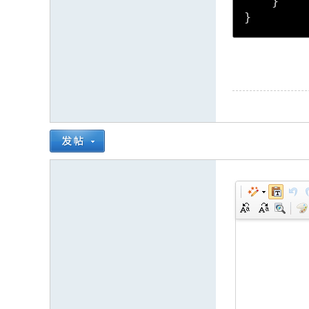
    }

}