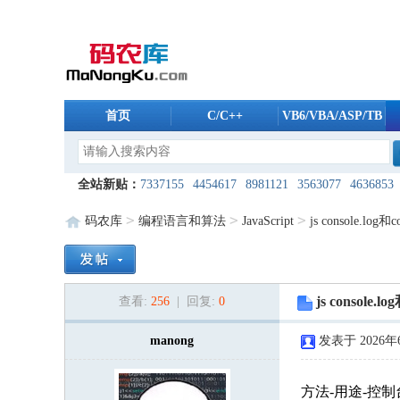
首页
C/C++
VB6/VBA/ASP/TB
全站新贴：
7337155
4454617
8981121
3563077
4636853
6175488
5606259
5235196
8038494
1724240
8098370
8
>
>
>
码农库
编程语言和算法
JavaScript
js console.log和c
9821987
2168088
5500241
9761974
2954160
1245099
7
2909940
6528561
7421475
5868832
9585232
1871045
8
js console.l
查看:
256
| 回复:
0
9207440
8053189
7491650
7608792
3593976
3360928
2
5183148
7800640
manong
3448544
2172757
2080747
发表于 2026年6
3911069
3
7206280
8122403
1506574
2289762
2404981
9951214
8
方法-用途-控制