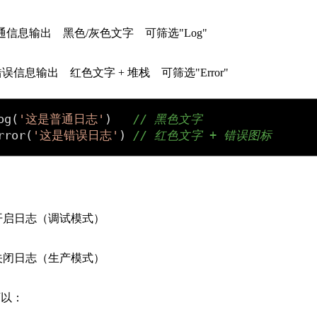
353787
7341275
888943
1012052
og 普通信息输出 黑色/灰色文字 可筛选"Log"
860089
5622601
ror 错误信息输出 红色文字 + 堆栈 可筛选"Error"
477429
5078503
121792
7310650
og
(
'这是普通日志'
)   
// 黑色文字
rror
(
'这是错误日志'
) 
// 红色文字 + 错误图标
1 → 开启日志（调试模式）
0 → 关闭日志（生产模式）
可以：