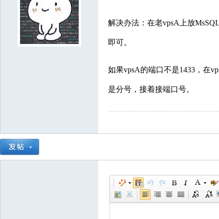
8121853
1073575
3697385
8018994
9539364
7084607
8603329
75
3353787
7341275
2731275
5674649
2809003
1312116
9498852
336
解决办法：在老vpsA上放MsSQL
7888943
1012052
9550350
6674817
8938961
5087430
7729229
31
即可。
2860089
5622601
4557889
5790005
8204251
8212902
3679120
56
如果vpsA的端口不是1433，在vps
9477429
5078503
5661465
7908993
2211621
5694012
9850002
844
6121792
7310650
9290661
5684399
3123898
是分号，接着接端口号。