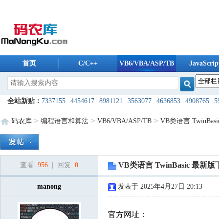
首页
C/C++
VB6/VBA/ASP/TB
JavaScrip
码农库软件
全站新贴：
7337155
4454617
8981121
3563077
4636853
4908765
5
6175488
5606259
5235196
8038494
1724240
8098370
8608096
13
>
>
>
码农库
编程语言和算法
VB6/VBA/ASP/TB
VB类语言 TwinBas
9821987
2168088
5500241
9761974
2954160
1245099
7955685
42
2909940
6528561
7421475
5868832
9585232
1871045
8426724
84
VB类语言 TwinBasic 最新
查看:
956
| 回复:
0
9207440
8053189
7491650
7608792
3593976
3360928
2924222
83
5183148
7800640
manong
3448544
2172757
发表于 2025年4月27日 20:13
2080747
3911069
3678571
781
7206280
8122403
1506574
2289762
2404981
9951214
8121853
10
官方网址：