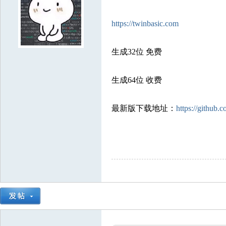
3697385
8018994
9539364
7084607
8603329
7587918
3353787
73
2731275
5674649
2809003
1312116
9498852
3366834
7888943
101
https://twinbasic.com
9550350
6674817
8938961
5087430
7729229
3113560
2860089
562
生成32位 免费
4557889
5790005
8204251
8212902
3679120
5679593
9477429
50
5661465
7908993
2211621
5694012
9850002
8442105
6121792
731
生成64位 收费
9290661
5684399
3123898
4552631
9358227
最新版下载地址：
https://github.