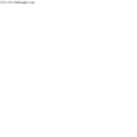
2020-2026
MaNongKu.com