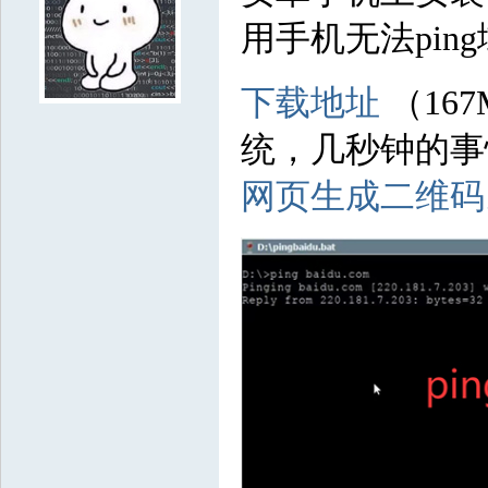
3697385
8018994
9539364
7084607
8603329
7587918
3353787
73
用手机无法pi
2731275
5674649
2809003
1312116
9498852
3366834
7888943
101
9550350
6674817
8938961
5087430
7729229
3113560
2860089
562
下载地址
（16
4557889
5790005
8204251
8212902
3679120
5679593
9477429
50
统，几秒钟的事
5661465
7908993
2211621
5694012
9850002
8442105
6121792
731
网页生成二维码
9290661
5684399
3123898
4552631
9358227