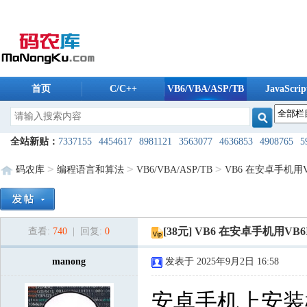
首页
C/C++
VB6/VBA/ASP/TB
JavaScrip
码农库软件
全站新贴：
7337155
4454617
8981121
3563077
4636853
4908765
5
6175488
5606259
5235196
8038494
1724240
8098370
8608096
13
>
>
>
码农库
编程语言和算法
VB6/VBA/ASP/TB
VB6 在安卓手机用V
9821987
2168088
5500241
9761974
2954160
1245099
7955685
42
2909940
6528561
7421475
5868832
9585232
1871045
8426724
84
[38元] VB6 在安卓手机用V
查看:
740
| 回复:
0
9207440
8053189
7491650
7608792
3593976
3360928
2924222
83
5183148
7800640
manong
3448544
2172757
发表于 2025年9月2日 16:58
2080747
3911069
3678571
781
7206280
8122403
1506574
2289762
2404981
9951214
8121853
10
安卓手机上安装模拟