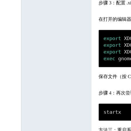
步骤 3：配置 .xin
在打开的编辑器
export
export
export
exec
 gnom
保存文件（按 Ct
步骤 4：再次尝试 s
startx
方法三：重启