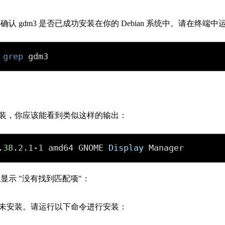
603329
7587918
498852
3366834
认 gdm3 是否已成功安装在你的 Debian 系统中。请在终端
729229
3113560
679120
5679593
 
grep
 gdm3
850002
8442105
 已安装，你应该能看到类似这样的输出：
.38
.
2.1
-
1
 amd64 GNOME 
Display
 Manager
显示 "没有找到匹配项"：
3 尚未安装。请运行以下命令进行安装：