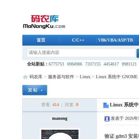
首页
C/C++
VB6/VBA/ASP/TB
全站新贴：
6775753
6984906
7337155
4454617
8981121
4908765
5961804
6175488
5606259
5235196
8038494
1
>
>
>
码农库
服务器与软件
Linux
Linux 系统中 GNOM
8608096
1344937
9821987
2168088
5500241
9761974
2
7955685
4254803
2909940
6528561
7421475
5868832
9
Linux 系
查看:
414
| 回复:
0
8426724
8420819
9207440
8053189
7491650
7608792
3
2924222
8387310
manong
5183148
7800640
3448544
发表于 2026年5
2172757
2
3678571
7817395
7206280
8122403
1506574
2289762
2
验证 gdm3 安