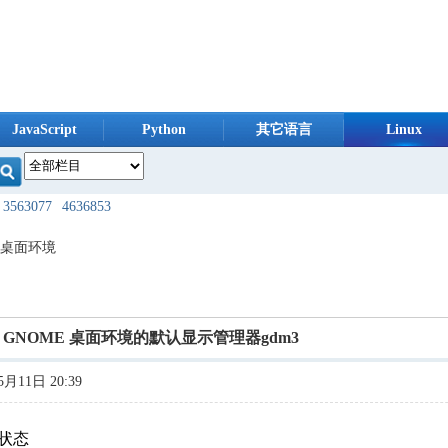
JavaScript
Python
其它语言
Linux
3563077
4636853
724240
8098370
E 桌面环境
954160
1245099
585232
1871045
统中 GNOME 桌面环境的默认显示管理器gdm3
593976
3360928
月11日 20:39
080747
3911069
404981
9951214
装状态