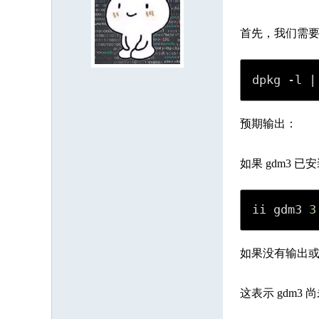
8121853
1073575
3697385
8018994
9539364
7084607
8
3353787
7341275
2731275
5674649
2809003
1312116
9
首先，我们需要确
7888943
1012052
9550350
6674817
8938961
5087430
7
2860089
5622601
4557889
5790005
8204251
8212902
3
dpkg -l |
9477429
5078503
5661465
7908993
2211621
5694012
9
预期输出：
6121792
7310650
9290661
5684399
3123898
如果 gdm3
ii gdm3 
3
如果没有输出或
这表示 gdm