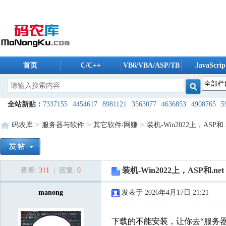
首页
C/C++
VB6/VBA/ASP/TB
JavaScrip
码农库软件
全站新贴：
7337155
4454617
8981121
3563077
4636853
4908765
5
6175488
5606259
5235196
8038494
1724240
8098370
8608096
13
>
>
>
码农库
服务器与软件
其它软件/网赚
装机-Win2022上，ASP和.n
9821987
2168088
5500241
9761974
2954160
1245099
7955685
42
2909940
6528561
7421475
5868832
9585232
1871045
8426724
84
装机-Win2022上，ASP和.ne
查看:
311
| 回复:
0
9207440
8053189
7491650
7608792
3593976
3360928
2924222
83
5183148
7800640
manong
3448544
2172757
发表于 2026年4月17日 21:21
2080747
3911069
3678571
781
7206280
8122403
1506574
2289762
2404981
9951214
8121853
10
下载的不能安装，让你去“服务