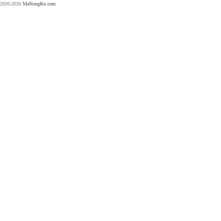
2020-2026
MaNongKu.com