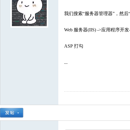
3697385
8018994
9539364
7084607
8603329
7587918
3353787
73
2731275
5674649
2809003
1312116
9498852
3366834
7888943
101
我们搜索“服务器管理器”，然后“添
9550350
6674817
8938961
5087430
7729229
3113560
2860089
562
Web 服务器(IIS) ->应用程序开发->NE
4557889
5790005
8204251
8212902
3679120
5679593
9477429
50
5661465
7908993
2211621
5694012
9850002
8442105
6121792
731
ASP 打勾
9290661
5684399
3123898
4552631
9358227
...