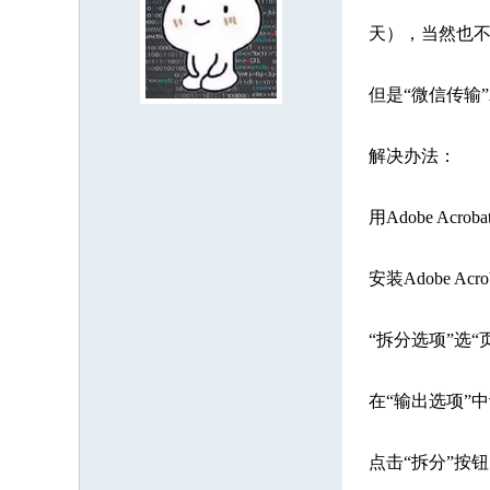
8121853
1073575
3697385
8018994
9539364
7084607
8
天），当然也不
3353787
7341275
2731275
5674649
2809003
1312116
9
7888943
1012052
9550350
6674817
8938961
5087430
7
但是“微信传输”
2860089
5622601
4557889
5790005
8204251
8212902
3
解决办法：
9477429
5078503
5661465
7908993
2211621
5694012
9
6121792
7310650
9290661
5684399
3123898
用Adobe Ac
安装Adobe Ac
“拆分选项”选
在“输出选项”
点击“拆分”按