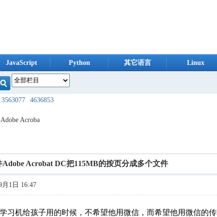
JavaScript
Python
其它语言
Linux
3563077
4636853
724240
8098370
obe Acroba
954160
1245099
585232
1871045
Adobe Acrobat DC把115MB的按页分成多个文件
593976
3360928
月1日 16:47
080747
3911069
404981
9951214
”学习机给孩子用的时候，不希望他用微信，而希望他用微信的传输