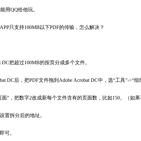
603329
7587918
能用QQ给他玩。
498852
3366834
729229
3113560
APP只支持100MB以下PDF的传输，怎么解决？
679120
5679593
850002
8442105
robat DC把超过100MB的按页分成多个文件。
robat DC后，把PDF文件拖到Adobe Acrobat DC中，选“工具”->
“页面”，把数字2改成新每个文件含有的页面数，比如150。（如
中设置拆分后的地址。
钮即可。