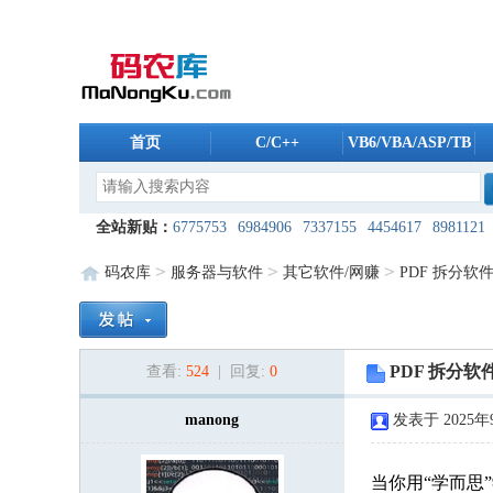
首页
C/C++
VB6/VBA/ASP/TB
全站新贴：
6775753
6984906
7337155
4454617
8981121
4908765
5961804
6175488
5606259
5235196
8038494
1
>
>
>
码农库
服务器与软件
其它软件/网赚
PDF 拆分软件Ad
8608096
1344937
9821987
2168088
5500241
9761974
2
7955685
4254803
2909940
6528561
7421475
5868832
9
PDF 拆分软件
查看:
524
| 回复:
0
8426724
8420819
9207440
8053189
7491650
7608792
3
2924222
8387310
manong
5183148
7800640
3448544
发表于 2025年9
2172757
2
3678571
7817395
7206280
8122403
1506574
2289762
2
当你用“学而思