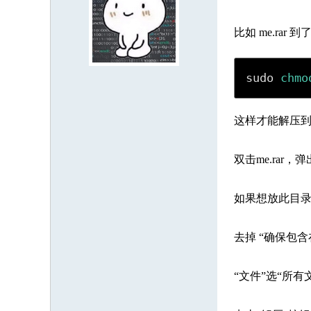
8121853
1073575
3697385
8018994
9539364
7084607
8
3353787
7341275
2731275
5674649
2809003
1312116
9
比如 me.rar
7888943
1012052
9550350
6674817
8938961
5087430
7
2860089
5622601
4557889
5790005
8204251
8212902
3
sudo 
chmo
9477429
5078503
5661465
7908993
2211621
5694012
9
这样才能解压
6121792
7310650
9290661
5684399
3123898
双击me.rar，
如果想放此目录，
去掉 “确保包
“文件”选“所有