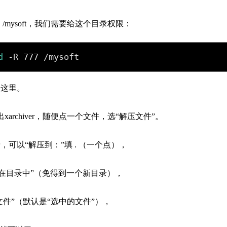
603329
7587918
498852
3366834
 到了 /mysoft，我们需要给这个目录权限：
729229
3113560
679120
5679593
d
 -R 777 /mysoft
850002
8442105
到这里。
弹出xarchiver，随便点一个文件，选“解压文件”。
可以“解压到：”填 . （一个点），
含在目录中”（免得到一个新目录），
文件”（默认是“选中的文件”），