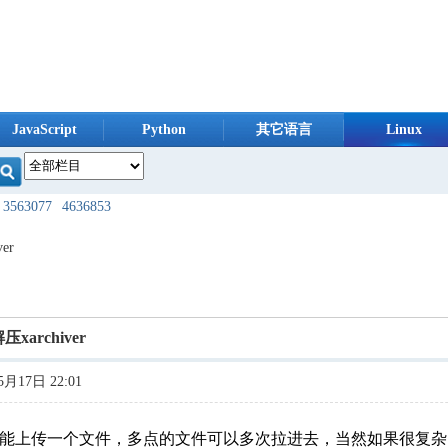
JavaScript
Python
其它语言
Linux
3563077
4636853
724240
8098370
er
954160
1245099
585232
1871045
压xarchiver
593976
3360928
月17日 22:01
080747
3911069
404981
9951214
只能上传一个文件，多点的文件可以多次拉进去，当然如果很复杂，就需