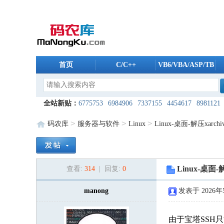
首页
C/C++
VB6/VBA/ASP/TB
全站新贴：
6775753
6984906
7337155
4454617
8981121
4908765
5961804
6175488
5606259
5235196
8038494
1
>
>
>
码农库
服务器与软件
Linux
Linux-桌面-解压xarchiv
8608096
1344937
9821987
2168088
5500241
9761974
2
7955685
4254803
2909940
6528561
7421475
5868832
9
Linux-桌面-解
查看:
314
| 回复:
0
8426724
8420819
9207440
8053189
7491650
7608792
3
2924222
8387310
manong
5183148
7800640
3448544
发表于 2026年5
2172757
2
3678571
7817395
7206280
8122403
1506574
2289762
2
由于宝塔SSH