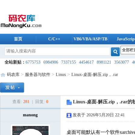
首页
C/C++
VB6/VBA/ASP/TB
JavaScrip
码农库软件
全站新贴：
6775753
6984906
7337155
4454617
8981121
3563077
4
4908765
5961804
6175488
5606259
5235196
8038494
1724240
80
>
>
>
码农库
服务器与软件
Linux
Linux-桌面-解压.zip，.rar
8608096
1344937
9821987
2168088
5500241
9761974
2954160
12
7955685
4254803
2909940
6528561
7421475
5868832
9585232
18
Linux-桌面-解压.zip，.rar
查看:
281
| 回复:
0
8426724
8420819
9207440
8053189
7491650
7608792
3593976
33
2924222
8387310
manong
5183148
7800640
发表于 2026年5月20日 22:41
3448544
2172757
2080747
39
3678571
7817395
7206280
8122403
1506574
2289762
2404981
99
桌面可能默认有一个软件xarch