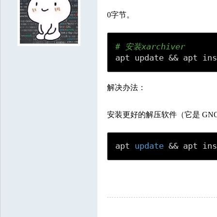
8121853
1073575
3697385
8018994
9539364
7084607
8603329
75
0字节。
3353787
7341275
2731275
5674649
2809003
1312116
9498852
336
7888943
1012052
9550350
6674817
8938961
5087430
7729229
31
# 安装xarchiver
2860089
5622601
4557889
5790005
8204251
8212902
3679120
56

apt update && apt in
9477429
5078503
5661465
7908993
2211621
5694012
9850002
844
6121792
7310650
9290661
5684399
3123898
解决办法：
安装更好的解压软件（它是 GNO
apt 
update
&&
 apt in