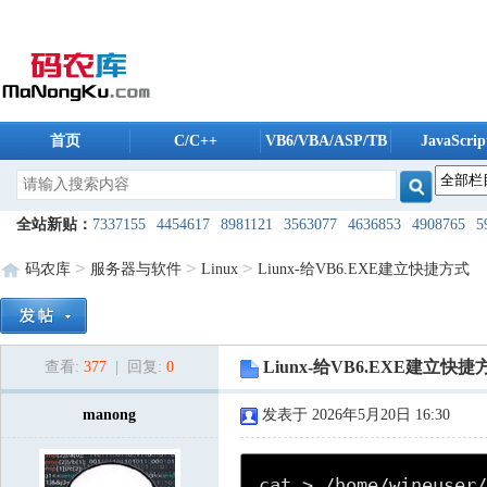
首页
C/C++
VB6/VBA/ASP/TB
JavaScrip
码农库软件
全站新贴：
7337155
4454617
8981121
3563077
4636853
4908765
5
6175488
5606259
5235196
8038494
1724240
8098370
8608096
13
>
>
>
码农库
服务器与软件
Linux
Liunx-给VB6.EXE建立快捷方式
9821987
2168088
5500241
9761974
2954160
1245099
7955685
42
2909940
6528561
7421475
5868832
9585232
1871045
8426724
84
Liunx-给VB6.EXE建立快捷
查看:
377
| 回复:
0
9207440
8053189
7491650
7608792
3593976
3360928
2924222
83
5183148
7800640
manong
3448544
2172757
发表于 2026年5月20日 16:30
2080747
3911069
3678571
781
7206280
8122403
1506574
2289762
2404981
9951214
8121853
10
cat > /home/wineuser/