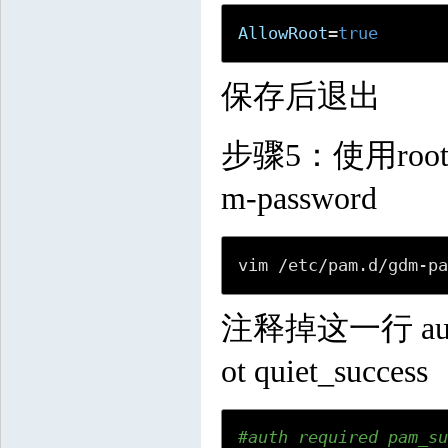
AllowRoot
=
true
保存后退出
步骤5：使用root
m-password
vim /etc/pam.d/gdm-p
注释掉这一行 auth re
ot quiet_success
#auth required pam_s