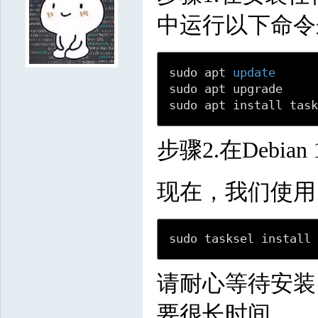
8121853
1073575
3697385
8018994
9539364
7084607
8603329
75
中运行以下命令
3353787
7341275
2731275
5674649
2809003
1312116
9498852
336
7888943
1012052
9550350
6674817
8938961
5087430
7729229
31
sudo apt 
update
2860089
5622601
4557889
5790005
8204251
8212902
3679120
56
sudo apt upgrade

9477429
5078503
5661465
7908993
2211621
5694012
9850002
844
sudo apt install tas
6121792
7310650
9290661
5684399
3123898
步骤2.在Debia
现在，我们使用
sudo tasksel install
请耐心等待安装
要很长时间。