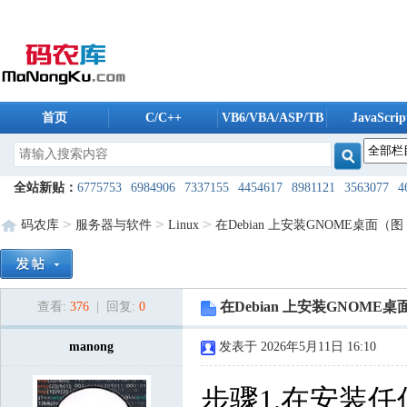
首页
C/C++
VB6/VBA/ASP/TB
JavaScrip
码农库软件
全站新贴：
6775753
6984906
7337155
4454617
8981121
3563077
4
4908765
5961804
6175488
5606259
5235196
8038494
1724240
80
>
>
>
码农库
服务器与软件
Linux
在Debian 上安装GNOME桌面（图
8608096
1344937
9821987
2168088
5500241
9761974
2954160
12
7955685
4254803
2909940
6528561
7421475
5868832
9585232
18
在Debian 上安装GNOME
查看:
376
| 回复:
0
8426724
8420819
9207440
8053189
7491650
7608792
3593976
33
2924222
8387310
manong
5183148
7800640
发表于 2026年5月11日 16:10
3448544
2172757
2080747
39
3678571
7817395
7206280
8122403
1506574
2289762
2404981
99
步骤1.在安装任